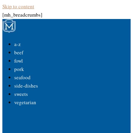
Skip to content
[mh_breadcrumbs]
a-z
beef
fowl
pork
seafood
side-dishes
sweets
vegetarian