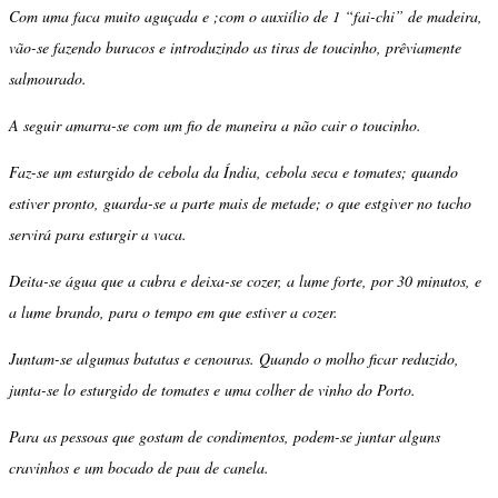
Com uma faca muito aguçada e ;com o auxiílio de 1 “fai-chi” de madeira,
vão-se fazendo buracos e introduzindo as tiras de toucinho, prêviamente
salmourado.
A seguir amarra-se com um fio de maneira a não cair o toucinho.
Faz-se um esturgido de cebola da Índia, cebola seca e tomates; quando
estiver pronto, guarda-se a parte mais de metade; o que estgiver no tacho
servirá para esturgir a vaca.
Deita-se água que a cubra e deixa-se cozer, a lume forte, por 30 minutos, e
a lume brando, para o tempo em que estiver a cozer.
Juntam-se algumas batatas e cenouras. Quando o molho ficar reduzido,
junta-se lo esturgido de tomates e uma colher de vinho do Porto.
Para as pessoas que gostam de condimentos, podem-se juntar alguns
cravinhos e um bocado de pau de canela.