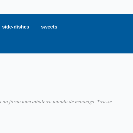
side-dishes
sweets
ai ao fôrno num tabaleiro untado de manteiga. Tira-se