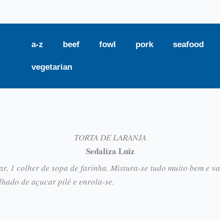
a-z
beef
fowl
pork
seafood
vegetarian
TORTA DE LARANJA
Sedaliza Luiz
ar, 1 colher de sopa de farinha. Mistura-se tudo muito bem e v
hado de açucar pilé e enrola-se.