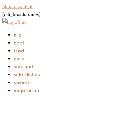
Skip to content
[mh_breadcrumbs]
a-z
beef
fowl
pork
seafood
side-dishes
sweets
vegetarian