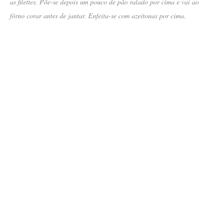
as filettes. Põe-se depois um pouco de pão ralado por cima e vai ao
fôrno corar antes de jantar. Enfeita-se com azeitonas por cima.