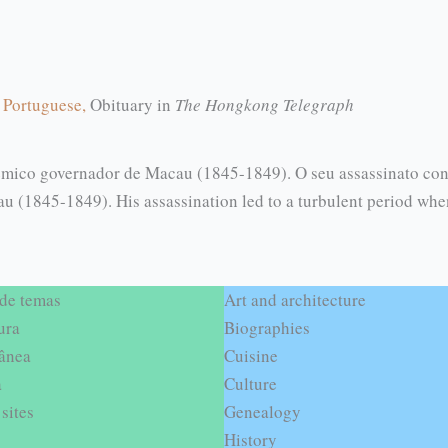
t Portuguese,
Obituary in
The Hongkong Telegraph
êmico governador de Macau (1845-1849). O seu assassinato con
u (1845-1849). His assassination led to a turbulent period wh
 de temas
Art and architecture
ura
Biographies
ânea
Cuisine
a
Culture
sites
Genealogy
History