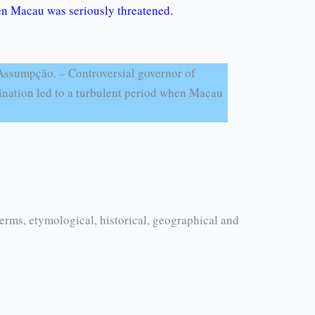
en Macau was seriously threatened.
ssumpção. – Controversial governor of
nation led to a turbulent period when Macau
erms, etymological, historical, geographical and