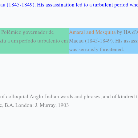
au (1845-1849). His assassination led to a turbulent period wh
 Polêmico governador de
Amaral and Mesquita
by HA d’A
ziu a um período turbulento em
Macau (1845-1849). His assassi
was seriously threatened.
 of colloquial Anglo-Indian words and phrases, and of kindred t
e, B.A. London: J. Murray, 1903