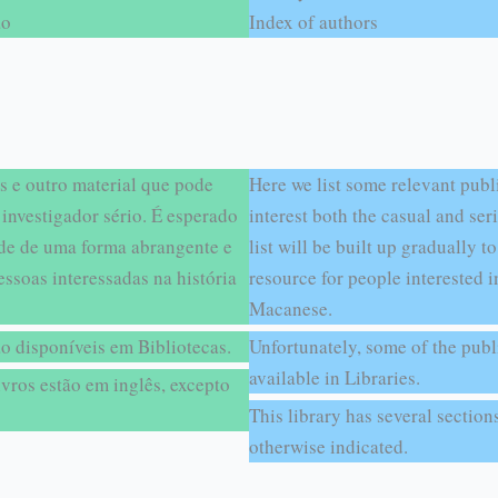
ão
Index of authors
s e outro material que pode
Here we list some relevant publ
 investigador sério. É esperado
interest both the casual and seri
lide de uma forma abrangente e
list will be built up gradually
ssoas interessadas na história
resource for people interested i
Macanese.
o disponíveis em Bibliotecas.
Unfortunately, some of the publi
available in Libraries.
ivros estão em inglês, excepto
This library has several section
otherwise indicated.