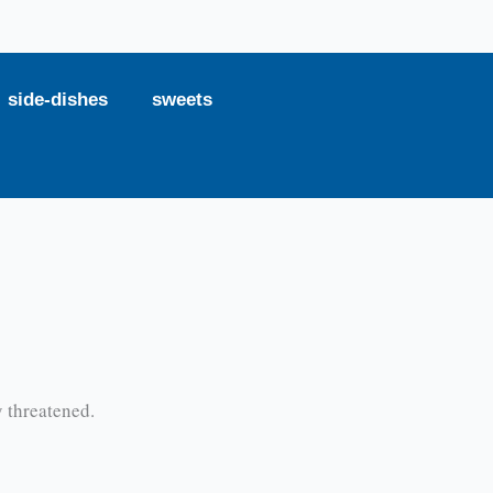
side-dishes
sweets
 threatened.