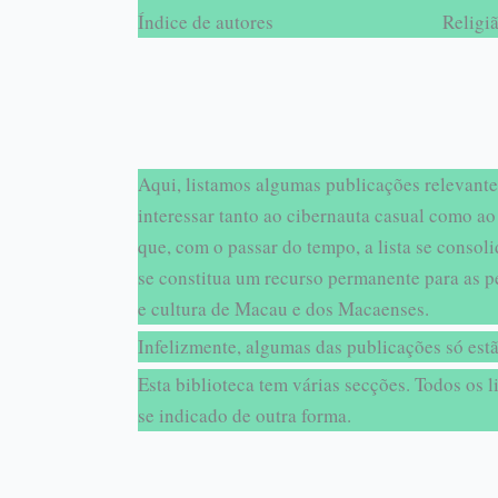
Índice de autores
Religi
Aqui, listamos algumas publicações relevante
interessar tanto ao cibernauta casual como ao
que, com o passar do tempo, a lista se conso
se constitua um recurso permanente para as pe
e cultura de Macau e dos Macaenses.
Infelizmente, algumas das publicações só estã
Esta biblioteca tem várias secções. Todos os l
se indicado de outra forma.