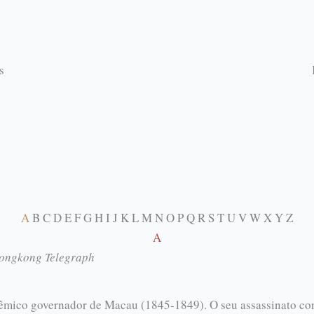
s
A
B C D E F G H I J K L M N O P Q R S T U V W X Y Z
A
ongkong Telegraph
mico governador de Macau (1845-1849). O seu assassinato con