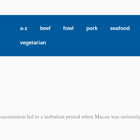
a-z
beef
fowl
pork
seafood
vegetarian
sassination led to a turbulent period when Macau was seriously