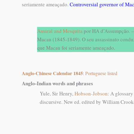
seriamente ameaçado.
Controversial governor of Mac
Amaral and Mesquita
por HA d’Assumpção. –
Macau (1845-1849). O seu assassinato condu
que Macau foi seriamente ameaçado.
Anglo-Chinese Calendar 1845
:
Portuguese listed
Anglo-Indian words and phrases
Yule, Sir Henry,
Hobson-Jobson
: A glossary
discursive. New ed. edited by William Crook