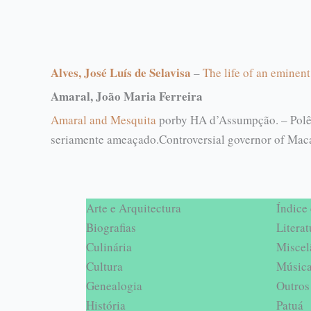
Alves, José Luís de Selavisa
–
The life of an eminen
Amaral, João Maria Ferreira
Amaral and Mesquita
por
by
HA d’Assumpção. –
Pol
seriamente ameaçado.
Controversial governor of Maca
Arte e Arquitectura
Índice
Biografias
Literat
Culinária
Miscel
Cultura
Músic
Genealogia
Outros 
História
Patuá