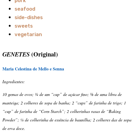
pork
seafood
side-dishes
sweets
vegetarian
GENETES
(Original)
Maria Celestina de Mello e Senna
Ingredientes:
10 gemas de ovos; ¾ de um “cup” de açúcar fino; ⅛ de uma libra de
manteiga; 2 colheres de sopa de banha; 2 “cups” de farinha de trigo; 1
“cup” de farinha de “Corn Starch”; 2 colherinhas rasas de “Baking
Powder”; ¼ de colherinha de essência de baunilha; 2 colheres das de sopa
de erva doce.