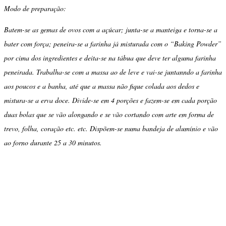
Modo de preparação:
Batem-se as gemas de ovos com a açúcar; junta-se a manteiga e torna-se a
bater com força; peneira-se a farinha já misturada com o “Baking Powder”
por cima dos ingredientes e deita-se na tábua que deve ter alguma farinha
peneirada. Trabalha-se com a massa ao de leve e vai-se juntanndo a farinha
aos poucos e a banha, até que a massa não fique colada aos dedos e
mistura-se a erva doce. Divide-se em 4 porções e fazem-se em cada porção
duas bolas que se vão alongando e se vão cortando com arte em forma de
trevo, folha, coração etc. etc. Dispõem-se numa bandeja de alumínio e vão
ao forno durante 25 a 30 minutos.