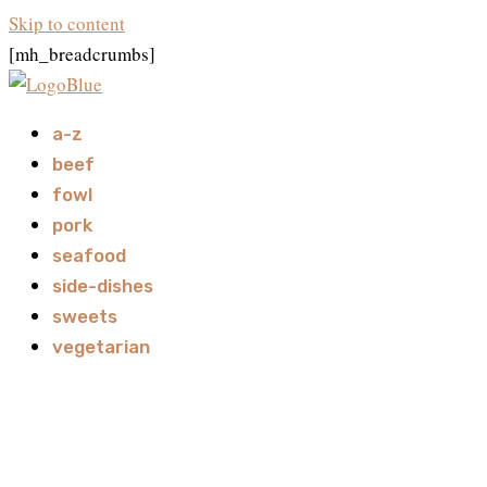
Skip to content
[mh_breadcrumbs]
a-z
beef
fowl
pork
seafood
side-dishes
sweets
vegetarian