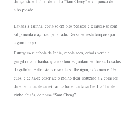
de açafrão e 1 clher de vinho “Sam Cheng” e um pouco de
alho picado.
Lavada a galinha, corta-se em oito pedaços e tempera-se com
sal pimenta e açafrão peneirado. Deixa-se neste tempero por
algum tempo.
Esturgem-se cebola da Índia, cebola seca, cebola verde e
gengibre com banha; quando louros, juntam-se-lhes os bocados
de galinha. Feito isto,acrescenta-se-lhe água, pelo menos 1½
cups, e deixa-se cozer até o molho ficar reduzido a 2 colheres
de sopa; antes de se retirar do lume, deita-se-lhe 1 colher de
vinho chinês, de nome “Sam Cheng”.