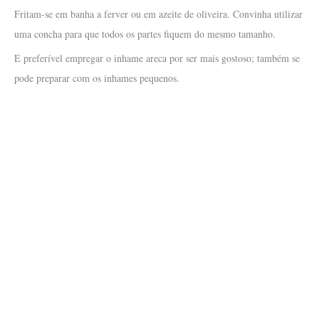
Fritam-se em banha a ferver ou em azeite de oliveira. Convinha utilizar
uma concha para que todos os partes fiquem do mesmo tamanho.
E preferível empregar o inhame areca por ser mais gostoso; também se
pode preparar com os inhames pequenos.
About
•
Contact
•
Visitor Feedback
•
Privacy
•
Credits
Our sister sites:
•
Macanese Heritage
•
Macanese Families
© 2026 Macanese Recipes. All rights reserved.
1