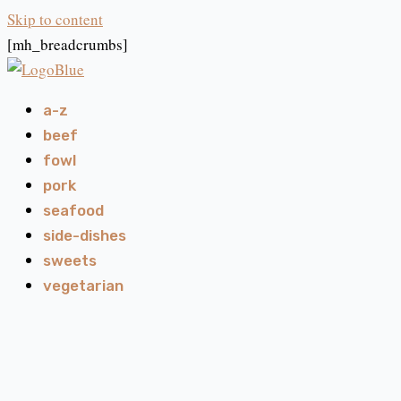
Skip to content
[mh_breadcrumbs]
a-z
beef
fowl
pork
seafood
side-dishes
sweets
vegetarian